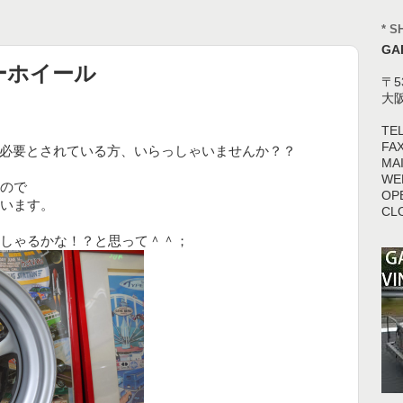
* S
GA
ーホイール
〒5
大
TEL
FAX
を必要とされている方、いらっしゃいませんか？？
MAI
WEB
ので
OPE
います。
CL
しゃるかな！？と思って＾＾；