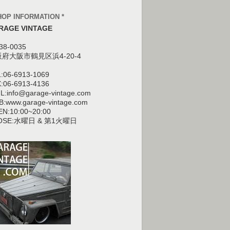
HOP INFORMATION *
RAGE VINTAGE
38-0035
阪府大阪市鶴見区
浜4-20-4
:06-6913-1069
:06-6913-4136
L:info@garage-vintage.com
:www.garage-vintage.com
N:10:00~20:00
OSE:水曜日 & 第1火曜日