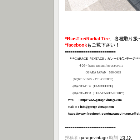
*BiasTire/Radial Tire
、各種取り扱
*
facebook
もご覧下さい！
■■■■■■■■■■■■■■■■■■
■■
■■
■
■
■
■
■
***GARAGE VINTAGE / ガレージビンテージ***
4-20-4 hama tsurumi-ku osaka-city
OSAKA JAPAN 538-0035
（06)6913-1069（TEL/OFFICE)
(06)6913-4136
（
FAX/OFFICE)
(06)6915-1993
（
TEL&FAX/FACTORY)
Web :
http://www.garage-vintage.com
mail-to :
info@garage-vintage.com
https://www.facebook.com/garagevintage.offici
■■■■■■■■■■■■■■■■■■
■■
■■
■
■
■
■
■
投稿者
garagevintage
時刻:
23:12