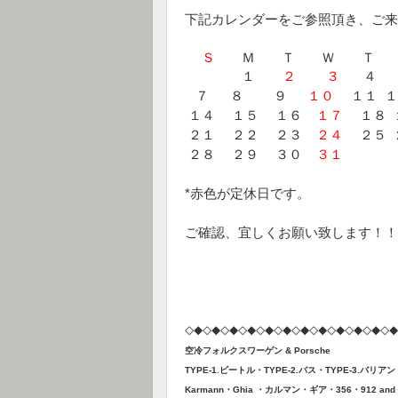
下記カレンダーをご参照頂き、ご来店
Ｓ
Ｍ Ｔ Ｗ Ｔ 
１
２
３
７
８
９
１０
１１
１
１４
１５
１６
１７
１８
２１
２２
２３
２４
２５
２８
２９
３０
３１
*赤色が定休日です。
ご確認、宜しくお願い致します！！
◇
◆◇◆◇◆◇◆◇◆◇◆◇◆◇◆◇◆◇◆◇◆◇◆
空冷フォルクスワーゲン & Porsche
TYPE-1.ビートル・TYPE-2.バス・TYPE-3.バリア
Karmann・Ghia ・カルマン・ギア・356・912 and O