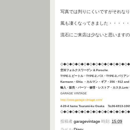
写真では判りにくいですがそれなり
風も凄くなってきました・・・・・
流石にご来店は少ないと思いますの
◇◆◇◆◇◆◇◆◇◆◇◆◇◆◇◆◇◆◇◆◇◆◇◆
空冷フォルクスワーゲン & Porsche
TYPE-1.ビートル・TYPE-2.バス・TYPE-3.バリア
Karmann・Ghia ・カルマン・ギア・356・912 and O
輸入・販売・パーツ・修理・レストア・カスタムetc
GARAGE VINTAGE
http://www.garage-vintage.com/
4-20-4 hama Tsurumi-ku Osaka ℡06-6913-106
◇◆◇◆◇◆◇◆◇◆◇◆◇◆◇◆◇◆◇◆◇◆◇◆
投稿者
garagevintage
時刻:
15:09
ラベル
Diary