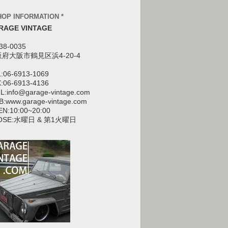
HOP INFORMATION *
RAGE VINTAGE
38-0035
阪府大阪市鶴見区
浜4-20-4
:06-6913-1069
:06-6913-4136
L:info@garage-vintage.com
:www.garage-vintage.com
N:10:00~20:00
OSE:水曜日 & 第1火曜日