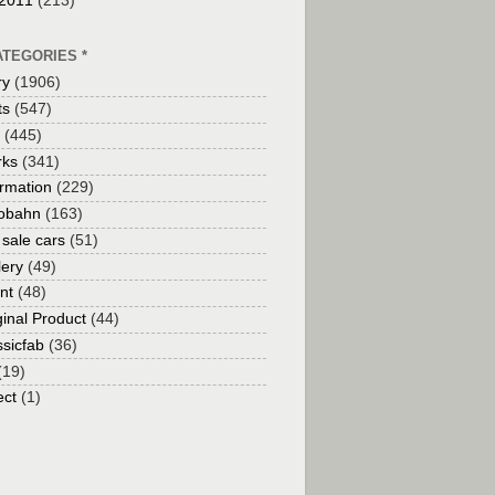
2011
(213)
ATEGORIES *
ry
(1906)
ts
(547)
(445)
ks
(341)
ormation
(229)
obahn
(163)
 sale cars
(51)
lery
(49)
nt
(48)
ginal Product
(44)
ssicfab
(36)
(19)
ect
(1)