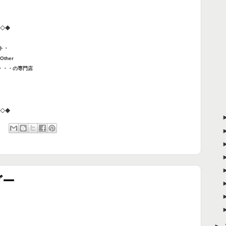
◇◆
ント・
ther
・・・の専門店
◇◆
ダー