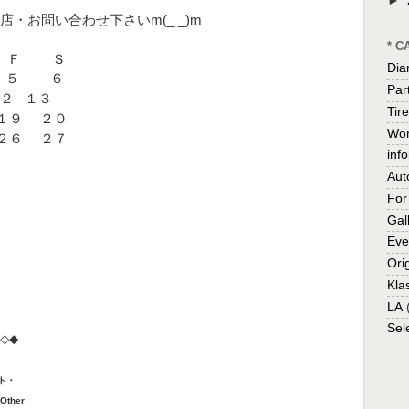
►
・お問い合わせ下さいm(_ _)m
* C
Ｆ Ｓ
Dia
４
５
６
Par
２
１３
Tire
１９
２０
Wor
２６
２７
inf
Aut
For
Gal
Eve
Ori
Kla
LA
Sel
◇◆
ント・
ther