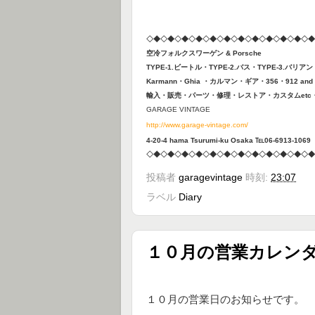
◇◆◇◆◇◆◇◆◇◆◇◆◇◆◇◆◇◆◇◆◇
◆◇◆
空冷フォルクスワーゲン & Porsche
TYPE-1.ビートル・TYPE-2.バス・TYPE-3.バリア
Karmann・Ghia ・カルマン・ギア・356・912 and O
輸入・販売・パーツ・修理・レストア・カスタムetc
GARAGE VINTAGE
http://www.garage-vintage.com/
4-20-4 hama Tsurumi-ku Osaka ℡06-6913-1069
◇◆◇◆◇◆◇◆◇◆◇◆◇◆◇◆◇◆◇◆◇◆◇◆
投稿者
garagevintage
時刻:
23:07
ラベル
Diary
１０月の営業カレン
１０月の営業日のお知らせです。