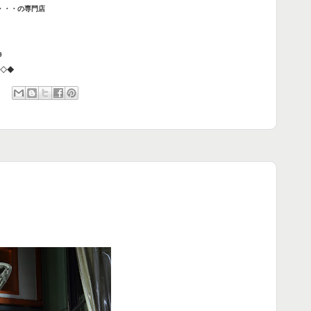
c・・・の専門店
9
◇◆