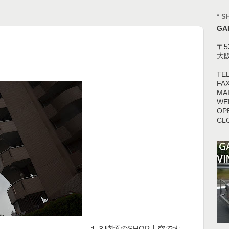
* S
GA
〒5
大
TEL
FAX
MAI
WEB
OPE
CL