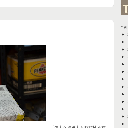
* A
►
►
►
►
►
►
►
►
►
►
►
►
►
『強力な浸透力と防錆性を有