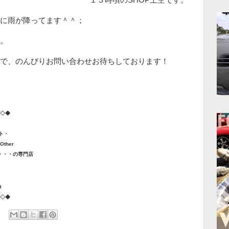
１３時頃のSHOP上空です。
に雨が降ってます＾＾；
。
で、のんびりお問い合わせお待ちしております！
◇◆
ント・
ther
・・・の専門店
9
◇◆