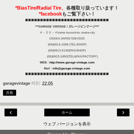
*BiasTire/Radial Tire、
各種取り扱っています！
*facebook
もご覧下さい！
■■■■■■■■■■■■■■■■■■■■■■■■■■■■
*
**GARAGE VINTAGE / ガレージビンテージ***
４－２０－４hama tsurumi-ku osaka-city
OSAKA JAPAN 538-0035
(06)6913-1069 (TEL/SHOP)
(06)6913-4136(FAX/SHOP)
(06)6915-1993(TEL&FAX/FACTORY)
WEB :
http://www.garage-vintage.com
Mail :
info@garage-vintage.com
■■■■■■■■■■■■■■■■■■■■■■■■■■■■
garagevintage
時刻:
22:05
共有
‹
›
ホーム
ウェブ バージョンを表示