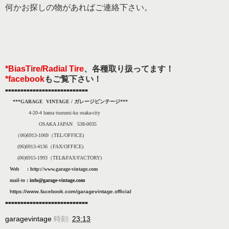
何かお探しの物があればご連絡下さい。
*BiasTire/Radial Tire
、各種取り扱ってます！
*
facebook
もご覧下さい！
■■■■■■■■■■■■■■■■■■
■■
■■
■
■
■
■
■
***GARAGE VINTAGE / ガレージビンテージ***
4-20-4 hama tsurumi-ku osaka-city
OSAKA JAPAN 538-0035
（06)6913-1069（TEL/OFFICE)
(06)6913-4136
（
FAX/OFFICE)
(06)6915-1993
（
TEL&FAX/FACTORY)
Web :
http://www.garage-vintage.com
mail-to :
info@garage-vintage.com
https://www.facebook.com/garagevintage.official
■■■■■■■■■■■■■■■■■■
■■
■■
■
■
■
■
■
garagevintage
時刻:
23:13